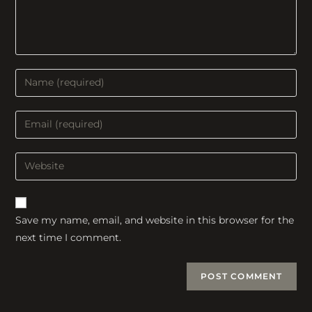
Enter
your
name
Enter
or
your
username
email
Enter
to
address
your
comment
to
website
comment
URL
Save my name, email, and website in this browser for the
(optional)
next time I comment.