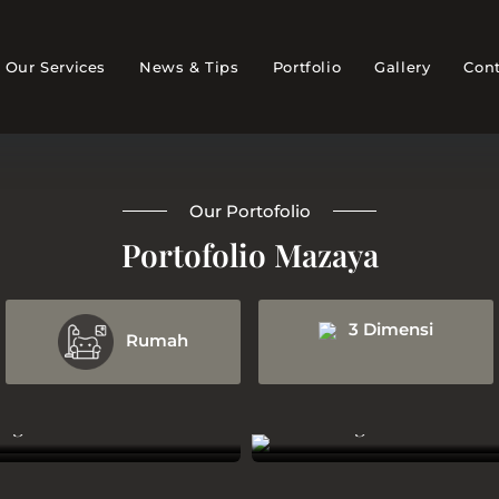
Our Services
News & Tips
Portfolio
Gallery
Cont
Our Portofolio
Portofolio Mazaya
3 Dimensi
Rumah
ing Room Indofood
Accounting Office Waskita