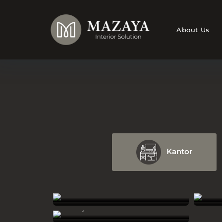
About Us
Kantor
ZKTeco
Meet
Bank Jatim