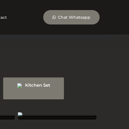
Chat Whatsapp
act
Kitchen Set
Biersdorf