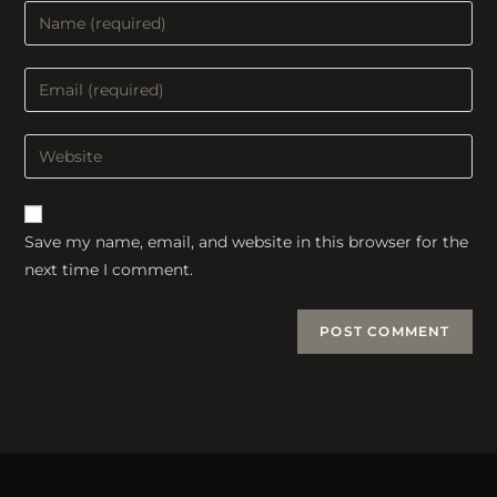
Enter
your
name
Enter
or
your
username
email
Enter
to
address
your
comment
to
website
comment
URL
Save my name, email, and website in this browser for the
(optional)
next time I comment.