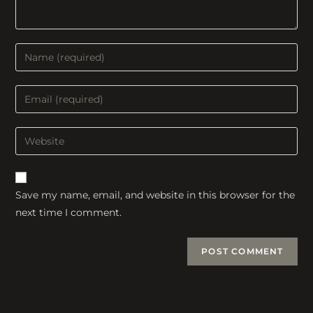
Enter
your
name
Enter
or
your
username
email
Enter
to
address
your
comment
to
website
comment
URL
Save my name, email, and website in this browser for the
(optional)
next time I comment.