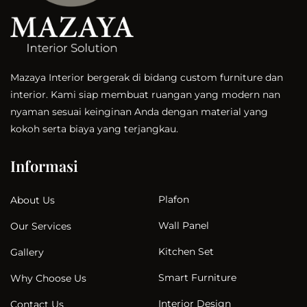
Mazaya Interior bergerak di bidang custom furniture dan
interior. Kami siap membuat ruangan yang modern nan
nyaman sesuai keinginan Anda dengan material yang
kokoh serta biaya yang terjangkau.
Informasi
Plafon
About Us
Wall Panel
Our Services
Kitchen Set
Gallery
Smart Furniture
Why Choose Us
Interior Design
Contact Us