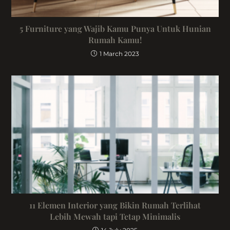
5 Furniture yang Wajib Kamu Punya Untuk Hunian
Rumah Kamu!
1 March 2023
11 Elemen Interior yang Bikin Rumah Terlihat
Lebih Mewah tapi Tetap Minimalis