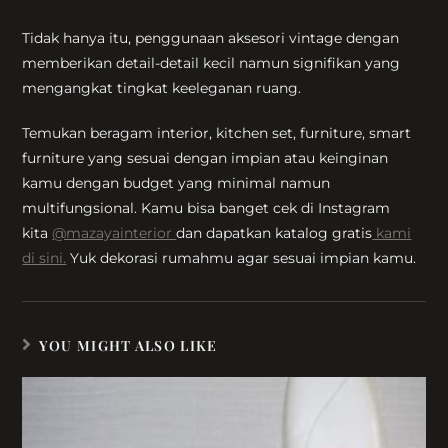
Tidak hanya itu, penggunaan aksesori vintage dengan
memberikan detail-detail kecil namun signifikan yang
mengangkat tingkat keeleganan ruang.
Temukan beragam interior, kitchen set, furniture, smart
furniture yang sesuai dengan impian atau keinginan
kamu dengan budget yang minimal namun
multifungsional. Kamu bisa banget cek di Instagram
kita
@mazayainterior
dan dapatkan katalog gratis
kami
di sini.
Yuk dekorasi rumahmu agar sesuai impian kamu.
YOU MIGHT ALSO LIKE