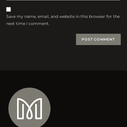
comment
to
website
comment
URL
Save my name, email, and website in this browser for the
(optional)
next time I comment.