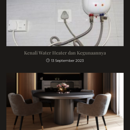
Kenali Water Heater dan Kegunaannya
13 September 2023