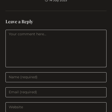
14 July 2025
Leave a Reply
Comment
Enter
your
name
Enter
or
your
username
email
Enter
to
address
your