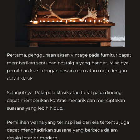
Pertama, penggunaan aksen vintage pada furnitur dapat
memberikan sentuhan nostalgia yang hangat. Misalnya,
pemilihan kursi dengan desain retro atau meja dengan
detail klasik
Selanjutnya, Pola-pola klasik atau floral pada dinding
dapat memberikan kontras menarik dan menciptakan
suasana yang lebih hidup.
Pemilihan warna yang terinspirasi dari era tertentu juga
dapat menghadirkan suasana yang berbeda dalam
desain interior modern.