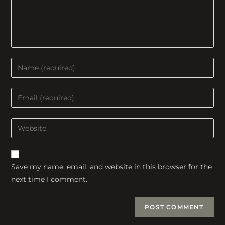
Enter
your
name
Enter
or
your
username
email
Enter
to
address
your
comment
to
website
comment
URL
Save my name, email, and website in this browser for the
(optional)
next time I comment.