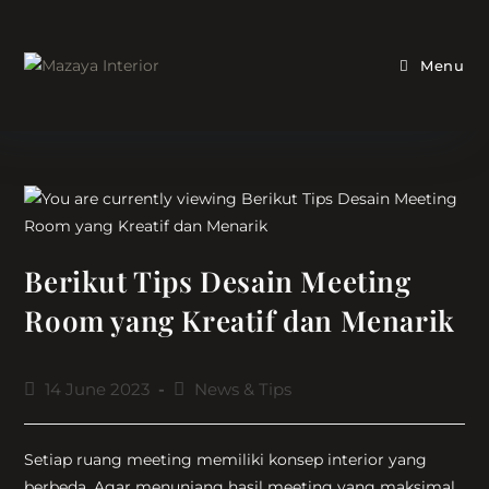
Skip
to
content
Menu
Berikut Tips Desain Meeting
Room yang Kreatif dan Menarik
Post
Post
14 June 2023
News & Tips
published:
category:
Setiap ruang meeting memiliki konsep interior yang
berbeda. Agar menunjang hasil meeting yang maksimal,