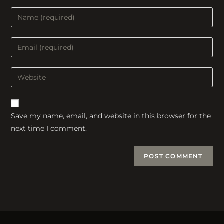
Enter
your
name
Enter
or
your
username
email
Enter
to
address
your
comment
to
website
comment
URL
Save my name, email, and website in this browser for the
(optional)
next time I comment.