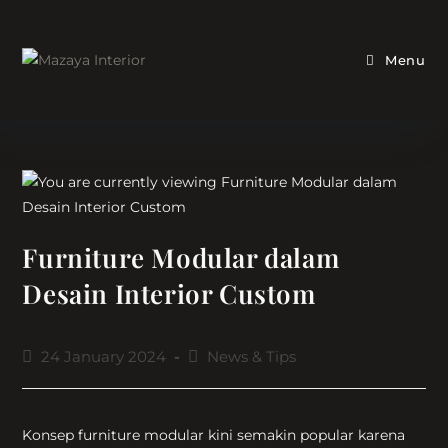
Skip
to
content
Menu
Furniture Modular dalam
Desain Interior Custom
Post
Post
24 January 2024
News & Tips
published:
category:
Konsep furniture modular kini semakin popular karena