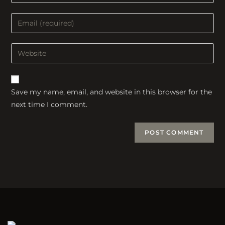
your
name
Enter
or
your
username
email
Enter
to
address
your
comment
to
website
comment
URL
Save my name, email, and website in this browser for the
(optional)
next time I comment.