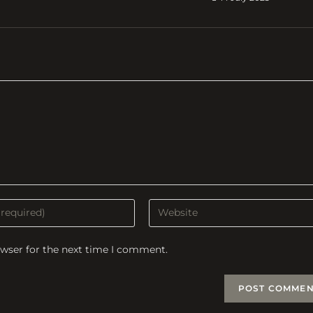
Enter
your
website
owser for the next time I comment.
URL
(optional)
t