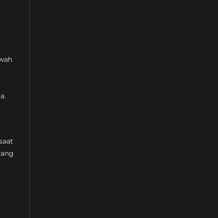
awah
a.
saat
yang