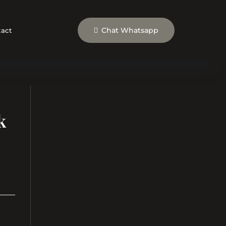
Chat Whatsapp
act
k