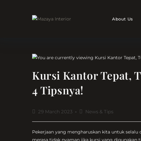
Skip
to
content
About Us
Kursi Kantor Tepat, 
4 Tipsnya!
Post
Post
29 March 2023
News & Tips
published:
category:
Pekerjaan yang mengharuskan kita untuk selalu 
merasa tidak nyaman jika kursi yang digunakan ti