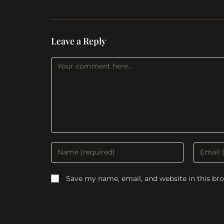
Leave a Reply
Comment
Enter
Enter
your
your
name
email
Save my name, email, and website in this br
or
address
username
to
to
commen
comment