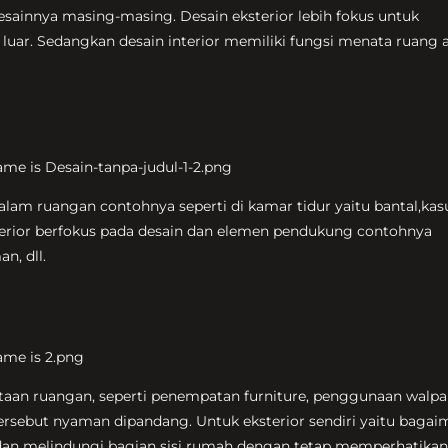
desainnya masing-masing. Desain eksterior lebih fokus untuk
ar. Sedangkan desain interior memiliki fungsi menata ruang 
alam ruangan contohnya seperti di kamar tidur yaitu bantal,kasu
terior berfokus pada desain dan elemen pendukung contohnya
n, dll.
nataan ruangan, seperti penempatan furniture, penggunaan walpa
rsebut nyaman dipandang. Untuk eksterior sendiri yaitu baga
an melindungi bagian sisi rumah dengan tetap memperhatikan