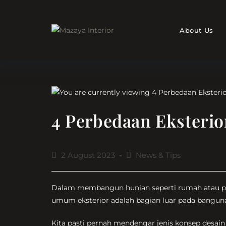
Skip
to
content
About Us
4 Perbedaan Eksterio
Post
Post
2 August 2023
News & Tips
published:
category:
Dalam membangun hunian seperti rumah atau perka
umum eksterior adalah bagian luar pada banguna
Kita pasti pernah mendengar jenis konsep desain