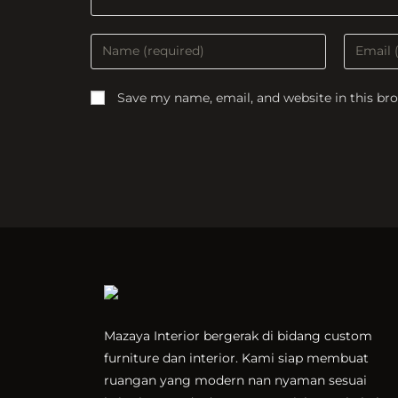
Enter
Enter
your
your
name
email
Save my name, email, and website in this br
or
address
username
to
to
commen
comment
Mazaya Interior bergerak di bidang custom
furniture dan interior. Kami siap membuat
ruangan yang modern nan nyaman sesuai