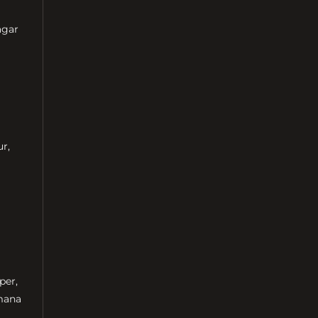
agar
r,
per,
imana