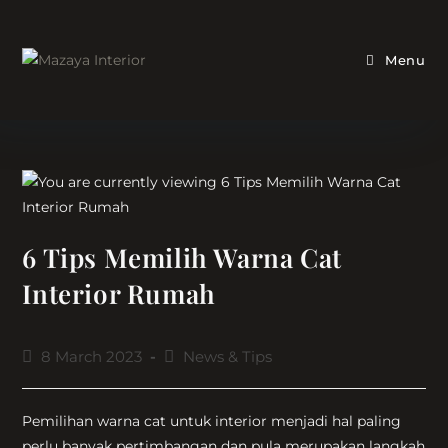
Skip
to
content
Menu
6 Tips Memilih Warna Cat
Interior Rumah
Post
Post
8 March 2023
News & Tips
published:
category:
Pemilihan warna cat untuk interior menjadi hal paling
perlu banyak pertimbangan dan pula merupakan langkah