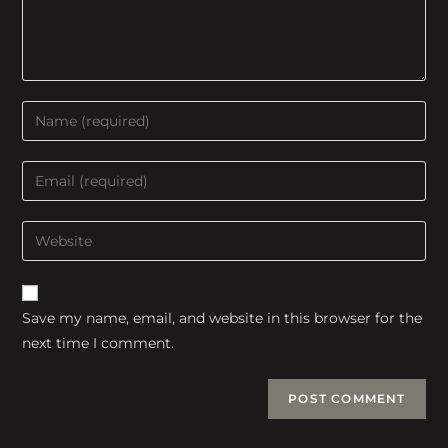
Enter
your
name
Enter
or
your
username
email
Enter
to
address
your
comment
to
website
comment
URL
Save my name, email, and website in this browser for the
(optional)
next time I comment.