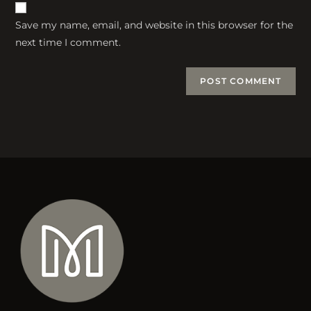
website
comment
URL
Save my name, email, and website in this browser for the
(optional)
next time I comment.