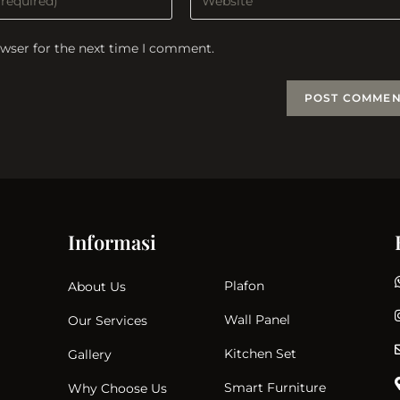
your
website
owser for the next time I comment.
URL
(optional)
t
Informasi
Plafon
About Us
Wall Panel
Our Services
Kitchen Set
Gallery
Smart Furniture
Why Choose Us