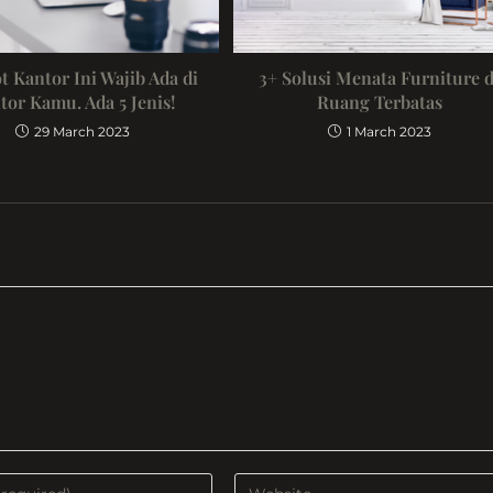
t Kantor Ini Wajib Ada di
3+ Solusi Menata Furniture d
tor Kamu. Ada 5 Jenis!
Ruang Terbatas
29 March 2023
1 March 2023
Enter