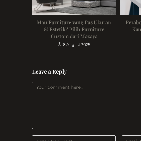
Mau Furniture yang Pas Ukuran
Perabo
& Estetik? Pilih Furniture
Kan
Custom dari Mazaya
8 August 2025
Leave a Reply
Comment
Enter
Enter