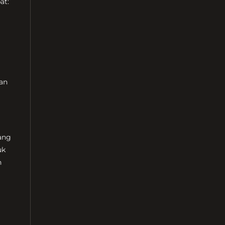
at:
an
yang
uk
n