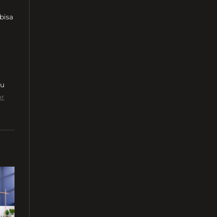
bisa
mu
or