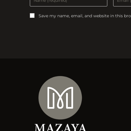
your
your
name
email
Save my name, email, and website in this br
or
address
username
to
to
commen
comment