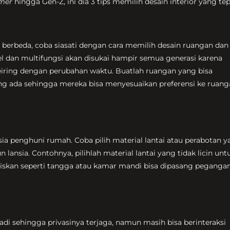
omer
hingga Gen-Z, ini dia 3 tips memilih desain interior yang tep
a berbeda, coba siasati dengan cara memilih desain ruangan dan
sibel dan multifungsi akan disukai hampir semua generasi karena
ring dengan perubahan waktu. Buatlah ruangan yang bisa
g ada sehingga mereka bisa menyesuaikan preferensi ke ruang
usia penghuni rumah. Coba pilih material lantai atau perabotan 
ansia. Contohnya, pilihlah material lantai yang tidak licin unt
riskan seperti tangga atau kamar mandi bisa dipasang peganga
i sehingga privasinya terjaga, namun masih bisa berinteraksi