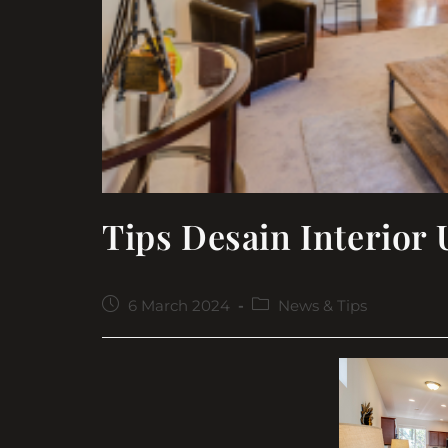
Tips Desain Interior
Post
Post
6 March 2024
News & Tips
published:
category: