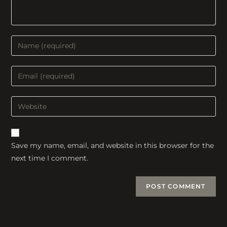
Enter
your
name
Enter
or
your
username
email
Enter
to
address
your
comment
to
website
comment
URL
Save my name, email, and website in this browser for the
(optional)
next time I comment.