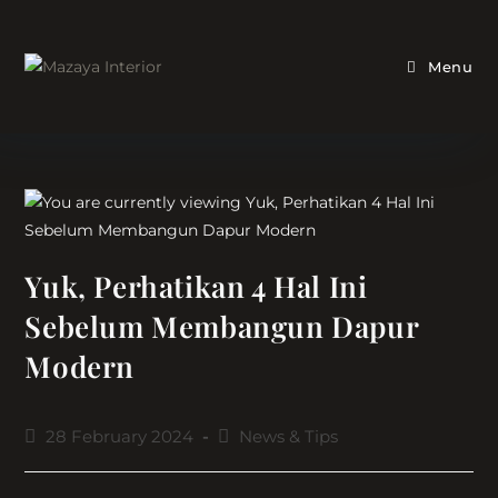
Skip
to
content
Menu
Yuk, Perhatikan 4 Hal Ini
Sebelum Membangun Dapur
Modern
Post
Post
28 February 2024
News & Tips
published:
category: