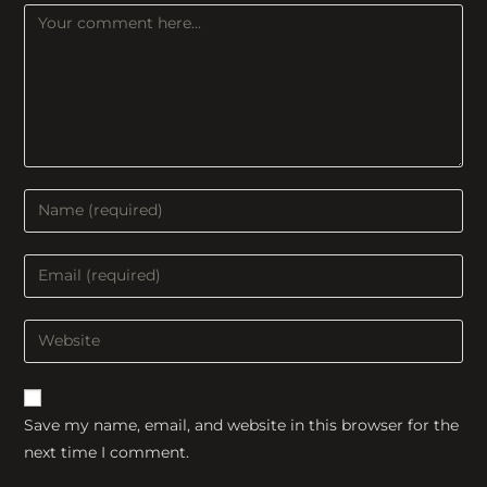
Comment
Enter
your
name
Enter
or
your
username
email
Enter
to
address
your
comment
to
website
comment
URL
Save my name, email, and website in this browser for the
(optional)
next time I comment.