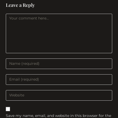
Leave a Reply
Comment
Enter
your
name
Enter
or
your
username
email
Enter
to
address
your
comment
to
website
comment
URL
Save my name, email, and website in this browser for the