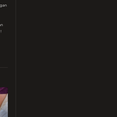
ngan
an
!